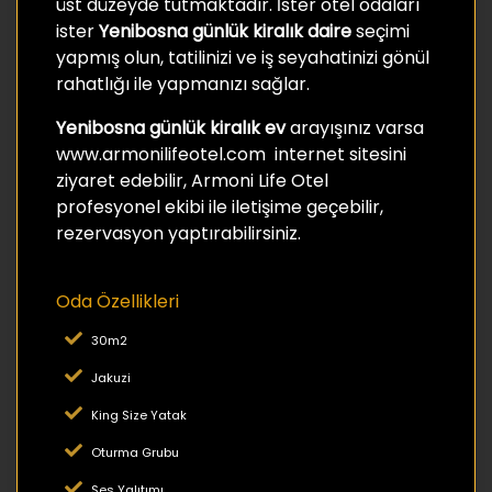
üst düzeyde tutmaktadır. İster otel odaları
ister
Yenibosna günlük kiralık daire
seçimi
yapmış olun, tatilinizi ve iş seyahatinizi gönül
rahatlığı ile yapmanızı sağlar.
Yenibosna günlük kiralık ev
arayışınız varsa
www.armonilifeotel.com internet sitesini
ziyaret edebilir, Armoni Life Otel
profesyonel ekibi ile iletişime geçebilir,
rezervasyon yaptırabilirsiniz.
Oda Özellikleri
30m2
Jakuzi
King Size Yatak
Oturma Grubu
Ses Yalıtımı