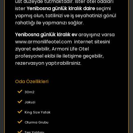
üst düzeyde tutmaktadır. İster otel odaları
ister
Yenibosna günlük kiralık daire
seçimi
yapmış olun, tatilinizi ve iş seyahatinizi gönül
rahatlığı ile yapmanızı sağlar.
Yenibosna günlük kiralık ev
arayışınız varsa
www.armonilifeotel.com internet sitesini
ziyaret edebilir, Armoni Life Otel
profesyonel ekibi ile iletişime geçebilir,
rezervasyon yaptırabilirsiniz.
Oda Özellikleri
30m2
Jakuzi
King Size Yatak
Oturma Grubu
Ses Yalıtımı