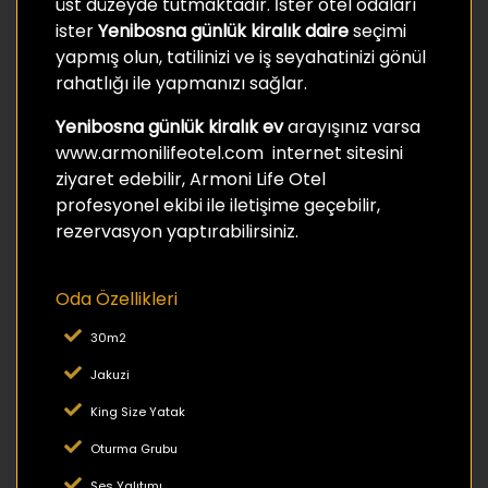
üst düzeyde tutmaktadır. İster otel odaları
ister
Yenibosna günlük kiralık daire
seçimi
yapmış olun, tatilinizi ve iş seyahatinizi gönül
rahatlığı ile yapmanızı sağlar.
Yenibosna günlük kiralık ev
arayışınız varsa
www.armonilifeotel.com internet sitesini
ziyaret edebilir, Armoni Life Otel
profesyonel ekibi ile iletişime geçebilir,
rezervasyon yaptırabilirsiniz.
Oda Özellikleri
30m2
Jakuzi
King Size Yatak
Oturma Grubu
Ses Yalıtımı