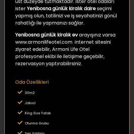
üst düzeyde tutmaktadır. İster otel odaları
ister
Yenibosna günlük kiralık daire
seçimi
yapmış olun, tatilinizi ve iş seyahatinizi gönül
rahatlığı ile yapmanızı sağlar.
Yenibosna günlük kiralık ev
arayışınız varsa
www.armonilifeotel.com internet sitesini
ziyaret edebilir, Armoni Life Otel
profesyonel ekibi ile iletişime geçebilir,
rezervasyon yaptırabilirsiniz.
Oda Özellikleri
30m2
Jakuzi
King Size Yatak
Oturma Grubu
Ses Yalıtımı