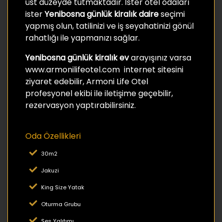
üst düzeyde tutmaktadır. İster otel odaları
ister
Yenibosna günlük kiralık daire
seçimi
yapmış olun, tatilinizi ve iş seyahatinizi gönül
rahatlığı ile yapmanızı sağlar.
Yenibosna günlük kiralık ev
arayışınız varsa
www.armonilifeotel.com internet sitesini
ziyaret edebilir, Armoni Life Otel
profesyonel ekibi ile iletişime geçebilir,
rezervasyon yaptırabilirsiniz.
Oda Özellikleri
30m2
Jakuzi
King Size Yatak
Oturma Grubu
Ses Yalıtımı