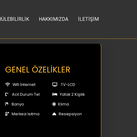
ÜLEBİLİRLİK
HAKKIMIZDA
İLETİŞİM
GENEL ÖZELİKLER
Wifi İnternet
TV-LCD
Acil Durum Tel
Yatak 2 Kişilik
Banyo
Klima
Merkezi Isıtma
Resepsiyon