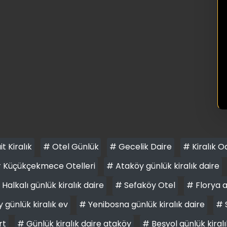
it Kiralık
# Otel Günlük
# Gecelik Daire
# Kiralık O
 Küçükçekmece Otelleri
# Ataköy günlük kiralık daire
 Halkalı günlük kiralık daire
# Sefaköy Otel
# Florya 
 günlük kiralık ev
# Yenibosna günlük kiralık daire
# 
rt
# Günlük kiralık daire ataköy
# Beşyol günlük kiralı