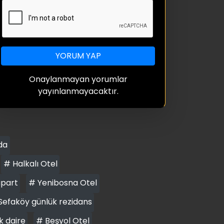
YORUM YAP
Onaylanmayan yorumlar
yayınlanmayacaktır.
da
# Halkalı Otel
apart
# Yenibosna Otel
Sefaköy günlük rezidans
k daire
# Beşyol Otel