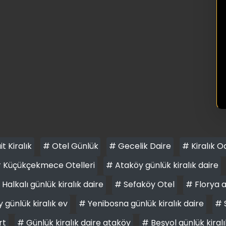
it Kiralık
# Otel Günlük
# Gecelik Daire
# Kiralık O
 Küçükçekmece Otelleri
# Ataköy günlük kiralık daire
 Halkalı günlük kiralık daire
# Sefaköy Otel
# Florya 
 günlük kiralık ev
# Yenibosna günlük kiralık daire
# 
rt
# Günlük kiralık daire ataköy
# Beşyol günlük kiralı