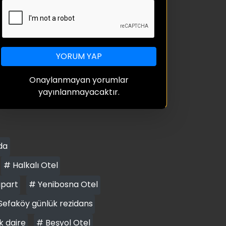
YORUM YAP
Onaylanmayan yorumlar
yayınlanmayacaktır.
da
# Halkalı Otel
apart
# Yenibosna Otel
Sefaköy günlük rezidans
k daire
# Beşyol Otel