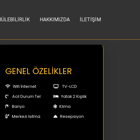
ÜLEBİLİRLİK
HAKKIMIZDA
İLETİŞİM
GENEL ÖZELİKLER
Wifi İnternet
TV-LCD
Acil Durum Tel
Yatak 2 Kişilik
Banyo
Klima
Merkezi Isıtma
Resepsiyon