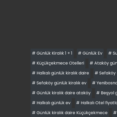
# Günlük Kiralık 1 + 1
# Günlük Ev
# Su
# Küçükçekmece Otelleri
# Ataköy günl
# Halkalı günlük kiralık daire
# Sefaköy 
# Sefaköy günlük kiralık ev
# Yenibosna 
# Günlük kiralık daire ataköy
# Beşyol g
# Halkalı günlük ev
# Halkalı Otel fiyatl
# Günlük kiralık daire Küçükçekmece
#