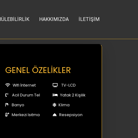
ÜLEBİLİRLİK
HAKKIMIZDA
İLETİŞİM
GENEL ÖZELİKLER
Wifi İnternet
TV-LCD
Acil Durum Tel
Yatak 2 Kişilik
Banyo
Klima
Merkezi Isıtma
Resepsiyon