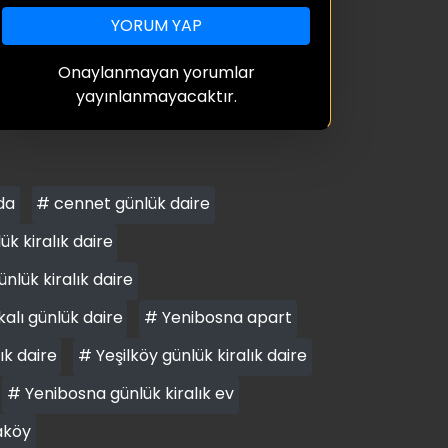
YORUM YAP
Onaylanmayan yorumlar
yayınlanmayacaktır.
da
# cennet günlük daire
 kiralık daire
nlük kiralık daire
alı günlük daire
# Yenibosna apart
ık daire
# Yeşilköy günlük kiralık daire
# Yenibosna günlük kiralık ev
aköy