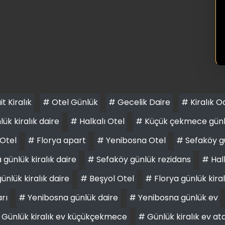
it Kiralık
# Otel Günlük
# Gecelik Daire
# Kiralık O
ük kiralık daire
# Halkalı Otel
# Küçük çekmece günlük
Otel
# Florya apart
# Yenibosna Otel
# Sefaköy gü
günlük kiralık daire
# Sefaköy günlük rezidans
# Halk
ünlük kiralık daire
# Beşyol Otel
# Florya günlük kiral
arı
# Yenibosna günlük daire
# Yenibosna günlük ev
 Günlük kiralık ev küçükçekmece
# Günlük kiralık ev at