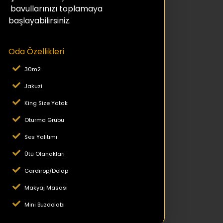
bavullarınızı toplamaya
başlayabilirsiniz.
Oda Özellikleri
30m2
Jakuzi
King Size Yatak
Oturma Grubu
Ses Yalıtımı
Ütü Olanakları
Gardırop/Dolap
Makyaj Masası
Mini Buzdolabı