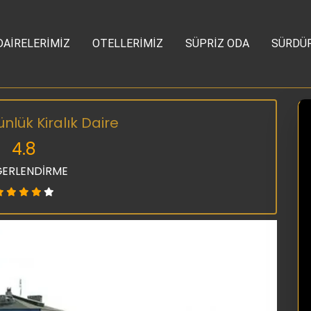
DAİRELERİMİZ
OTELLERİMİZ
SÜPRİZ ODA
SÜRDÜR
lük Kiralık Daire
4.8
ERLENDİRME