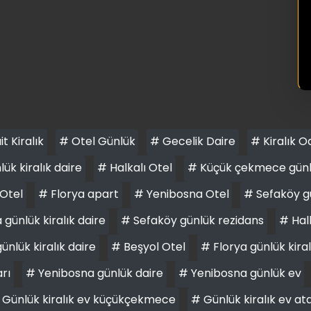
it Kiralık
# Otel Günlük
# Gecelik Daire
# Kiralık O
ük kiralık daire
# Halkalı Otel
# Küçük çekmece günlük
Otel
# Florya apart
# Yenibosna Otel
# Sefaköy gü
günlük kiralık daire
# Sefaköy günlük rezidans
# Halk
ünlük kiralık daire
# Beşyol Otel
# Florya günlük kiral
arı
# Yenibosna günlük daire
# Yenibosna günlük ev
 Günlük kiralık ev küçükçekmece
# Günlük kiralık ev at