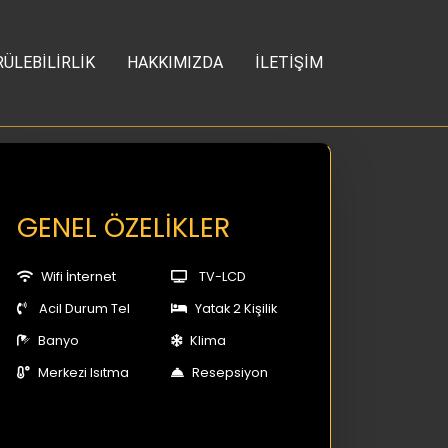
ÜLEBİLİRLİK
HAKKIMIZDA
İLETİŞİM
GENEL ÖZELİKLER
Wifi İnternet
TV-LCD
Acil Durum Tel
Yatak 2 Kişilik
Banyo
Klima
Merkezi Isıtma
Resepsiyon