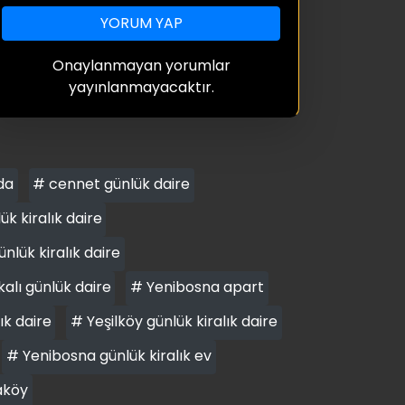
YORUM YAP
Onaylanmayan yorumlar
yayınlanmayacaktır.
da
# cennet günlük daire
 kiralık daire
nlük kiralık daire
alı günlük daire
# Yenibosna apart
ık daire
# Yeşilköy günlük kiralık daire
# Yenibosna günlük kiralık ev
aköy