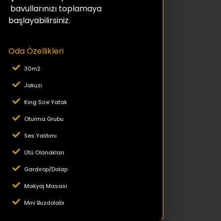
bavullarınızı toplamaya
başlayabilirsiniz.
Oda Özellikleri
30m2
Jakuzi
King Size Yatak
Oturma Grubu
Ses Yalıtımı
Ütü Olanakları
Gardırop/Dolap
Makyaj Masası
Mini Buzdolabı