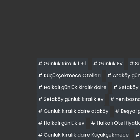
# Günlük Kiralık 1 + 1
# Günlük Ev
# Su
# Küçükçekmece Otelleri
# Ataköy günl
# Halkalı günlük kiralık daire
# Sefaköy 
# Sefaköy günlük kiralık ev
# Yenibosna 
# Günlük kiralık daire ataköy
# Beşyol g
# Halkalı günlük ev
# Halkalı Otel fiyatl
# Günlük kiralık daire Küçükçekmece
#