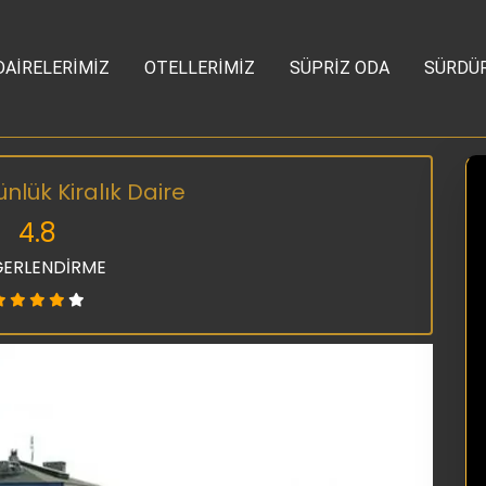
DAİRELERİMİZ
OTELLERİMİZ
SÜPRİZ ODA
SÜRDÜR
lük Kiralık Daire
4.8
ERLENDİRME