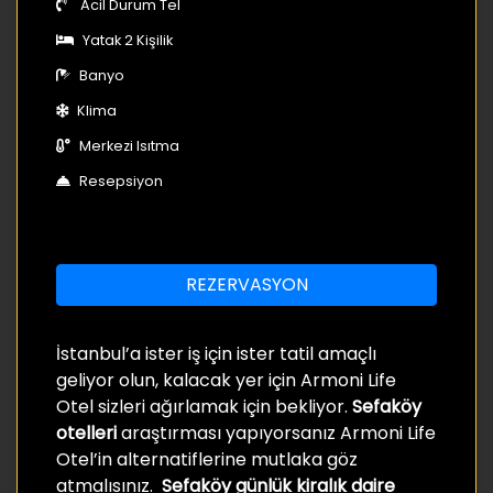
Acil Durum Tel
Yatak 2 Kişilik
Banyo
Klima
Merkezi Isıtma
Resepsiyon
REZERVASYON
İstanbul’a ister iş için ister tatil amaçlı
geliyor olun, kalacak yer için Armoni Life
Otel sizleri ağırlamak için bekliyor.
Sefaköy
otelleri
araştırması yapıyorsanız Armoni Life
Otel’in alternatiflerine mutlaka göz
atmalısınız.
Sefaköy günlük kiralık daire