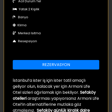
Acil Durum Tel
Yatak 2 Kişilik
Banyo
Klima
Merkezi Isıtma
Resepsiyon
REZERVASYON
İstanbul’a ister iş için ister tatil amaçlı
geliyor olun, kalacak yer için Armoni Life
Otel sizleri ağırlamak için bekliyor.
Sefaköy
otelleri
araştırması yapıyorsanız Armoni Life
Otel’in alternatiflerine mutlaka göz
atmalısınız.
Sefaköy günlük kiralık daire