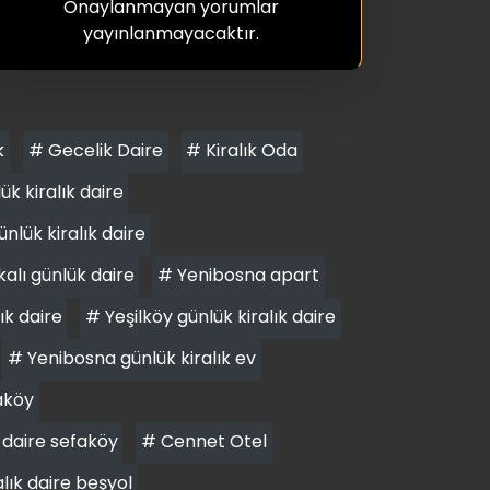
Onaylanmayan yorumlar
yayınlanmayacaktır.
k
# Gecelik Daire
# Kiralık Oda
 kiralık daire
nlük kiralık daire
alı günlük daire
# Yenibosna apart
ık daire
# Yeşilköy günlük kiralık daire
# Yenibosna günlük kiralık ev
aköy
 daire sefaköy
# Cennet Otel
alık daire beşyol