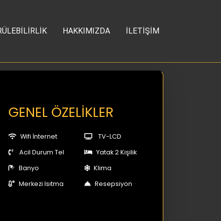
ÜLEBİLİRLİK
HAKKIMIZDA
İLETİŞİM
GENEL ÖZELİKLER
Wifi İnternet
TV-LCD
Acil Durum Tel
Yatak 2 Kişilik
Banyo
Klima
Merkezi Isıtma
Resepsiyon