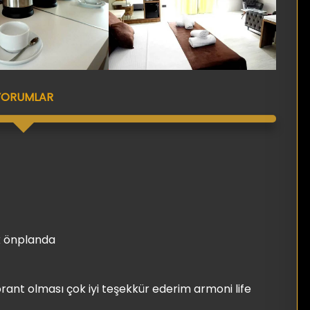
YORUMLAR
k önplanda
nt olması çok iyi teşekkür ederim armoni life