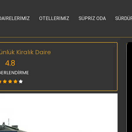
DAİRELERİMİZ
OTELLERİMİZ
SÜPRİZ ODA
SÜRDÜR
nlük Kiralık Daire
4.8
ERLENDİRME