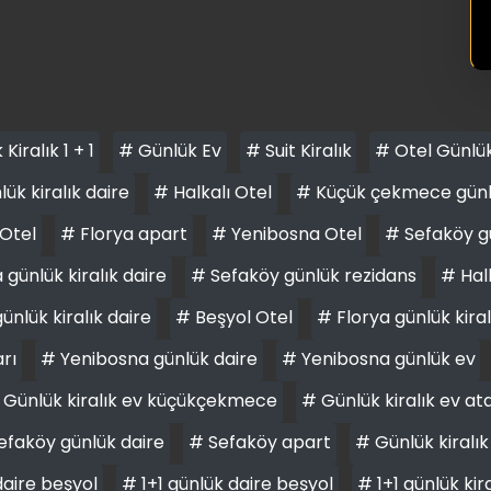
Kiralık 1 + 1
# Günlük Ev
# Suit Kiralık
# Otel Günlü
ük kiralık daire
# Halkalı Otel
# Küçük çekmece günlük
Otel
# Florya apart
# Yenibosna Otel
# Sefaköy gü
günlük kiralık daire
# Sefaköy günlük rezidans
# Halk
ünlük kiralık daire
# Beşyol Otel
# Florya günlük kiral
arı
# Yenibosna günlük daire
# Yenibosna günlük ev
 Günlük kiralık ev küçükçekmece
# Günlük kiralık ev at
efaköy günlük daire
# Sefaköy apart
# Günlük kiralık
daire beşyol
# 1+1 günlük daire beşyol
# 1+1 günlük kir