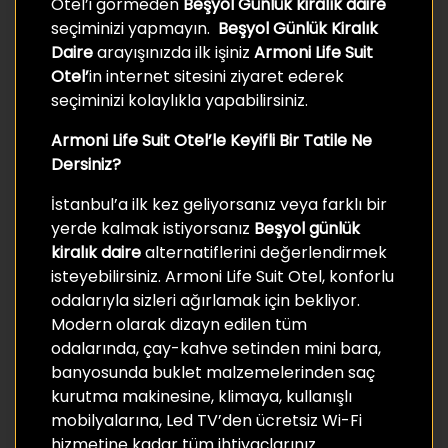
Otel’i görmeden
Beşyol Günlük kiralık daire
seçiminizi yapmayın.
Beşyol Günlük Kiralık
Daire
arayışınızda ilk işiniz
Armoni Life Suit
Otel’
in internet sitesini ziyaret ederek
seçiminizi kolaylıkla yapabilirsiniz.
Armoni Life Suit Otel’le Keyifli Bir Tatile Ne
Dersiniz?
İstanbul’a ilk kez geliyorsanız veya farklı bir
yerde kalmak istiyorsanız
Beşyol günlük
kiralık daire
alternatiflerini değerlendirmek
isteyebilirsiniz. Armoni Life Suit Otel, konforlu
odalarıyla sizleri ağırlamak için bekliyor.
Modern olarak dizayn edilen tüm
odalarında, çay-kahve setinden mini bara,
banyosunda buklet malzemelerinden saç
kurutma makinesine, klimaya, kullanışlı
mobilyalarına, Led TV’den ücretsiz Wi-Fi
hizmetine kadar tüm ihtiyaçlarınız