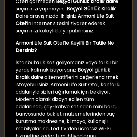
Otel’i görmeden
Beşyol Günlük kiralık daire
seçiminizi yapmayın.
Beşyol Günlük Kiralık
Daire
arayışınızda ilk işiniz
Armoni Life Suit
Otel’
in internet sitesini ziyaret ederek
seçiminizi kolaylıkla yapabilirsiniz.
Armoni Life Suit Otel’le Keyifli Bir Tatile Ne
Dersiniz?
İstanbul’a ilk kez geliyorsanız veya farklı bir
yerde kalmak istiyorsanız
Beşyol günlük
kiralık daire
alternatiflerini değerlendirmek
isteyebilirsiniz. Armoni Life Suit Otel, konforlu
odalarıyla sizleri ağırlamak için bekliyor.
Modern olarak dizayn edilen tüm
odalarında, çay-kahve setinden mini bara,
banyosunda buklet malzemelerinden saç
kurutma makinesine, klimaya, kullanışlı
mobilyalarına, Led TV’den ücretsiz Wi-Fi
hizmetine kadar tüm ihtiyaçlarınız