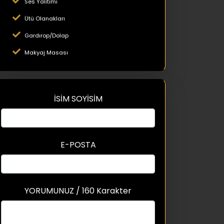
Ses Yalıtımı
Ütü Olanakları
Gardırop/Dolap
Makyaj Masası
İSİM SOYİSİM
E-POSTA
YORUMUNUZ / 160 Karakter