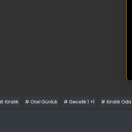
it Kiralık
# Otel Günlük
# Gecelik 1 +1
# Kiralık Oda