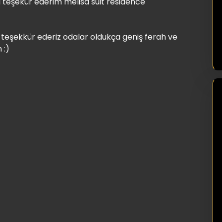
i teşekür ederim melisa suit residence
teşekkür ederiz odalar oldukça geniş ferah ve
 :)