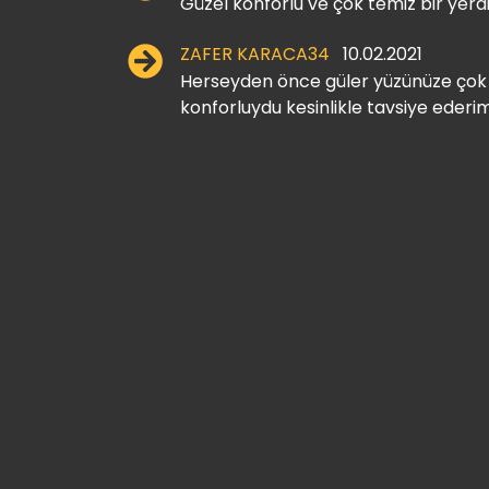
Güzel konforlu ve çok temiz bir yerd
ZAFER KARACA34
10.02.2021
Herseyden önce güler yüzünüze çok 
konforluydu kesinlikle tavsiye ederim