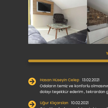
Hasan Hüseyin Celep
13.02.2021
Odaların temiz ve konforlu olmasının
dolayı teşekkür ederim , tekrardan 
Uğur Klıçarslan
10.02.2021