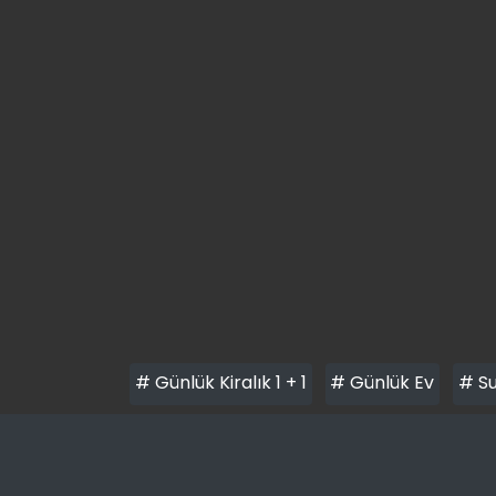
# Günlük Kiralık 1 + 1
# Günlük Ev
# Su