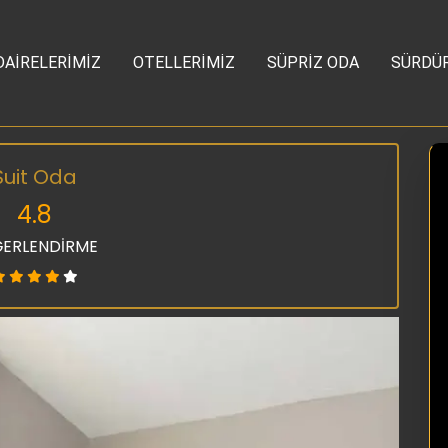
DAİRELERİMİZ
OTELLERİMİZ
SÜPRİZ ODA
SÜRDÜR
Suit Oda
4.8
ERLENDİRME