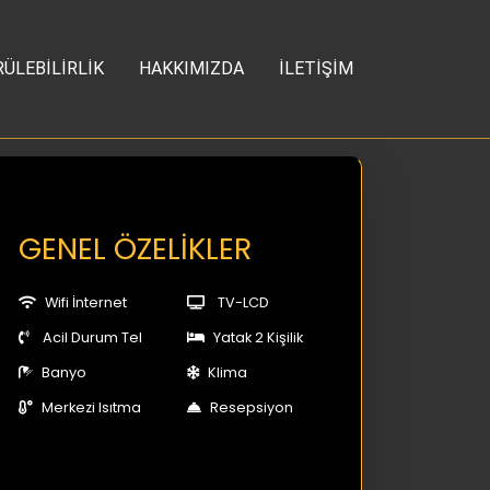
ÜLEBİLİRLİK
HAKKIMIZDA
İLETİŞİM
GENEL ÖZELİKLER
Wifi İnternet
TV-LCD
Acil Durum Tel
Yatak 2 Kişilik
Banyo
Klima
Merkezi Isıtma
Resepsiyon