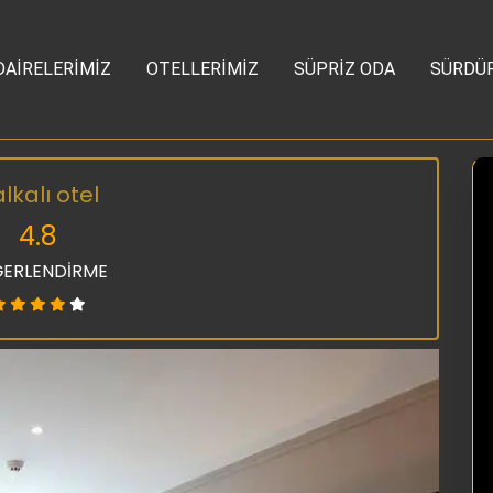
DAİRELERİMİZ
OTELLERİMİZ
SÜPRİZ ODA
SÜRDÜR
lkalı otel
4.8
ERLENDİRME