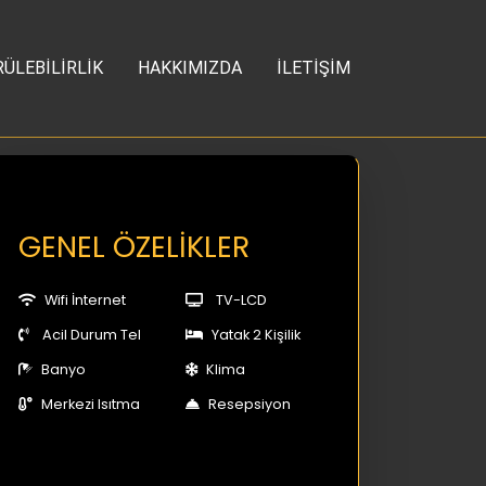
ÜLEBİLİRLİK
HAKKIMIZDA
İLETİŞİM
GENEL ÖZELİKLER
Wifi İnternet
TV-LCD
Acil Durum Tel
Yatak 2 Kişilik
Banyo
Klima
Merkezi Isıtma
Resepsiyon